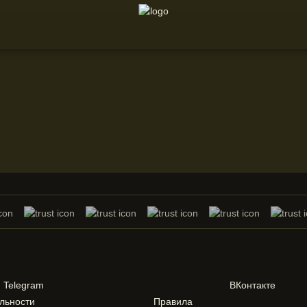
Telegram
ВКонтакте
льности
Правила