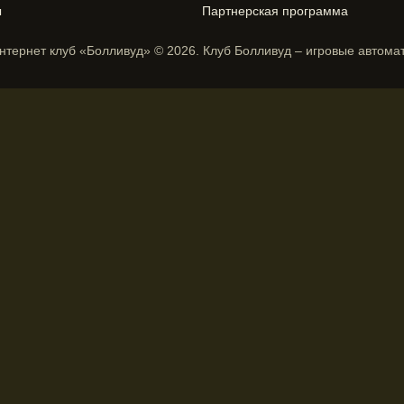
ы
Партнерская программа
нтернет клуб «Болливуд» © 2026. Клуб Болливуд – игровые автома